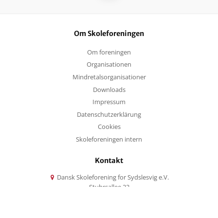
Om Skoleforeningen
Om foreningen
Organisationen
Mindretalsorganisationer
Downloads
Impressum
Datenschutzerklärung
Cookies
Skoleforeningen intern
Kontakt
Dansk Skoleforening for Sydslesvig e.V.
Stuhrsallee 22
24937 Flensburg
Scroll
to
+49 (0) 461 5047 0