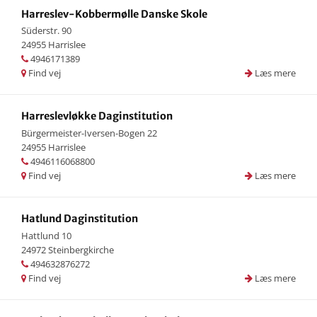
Harreslev-Kobbermølle Danske Skole
Süderstr. 90
24955 Harrislee
4946171389
Find vej
Læs mere
Harreslevløkke Daginstitution
Bürgermeister-Iversen-Bogen 22
24955 Harrislee
4946116068800
Find vej
Læs mere
Hatlund Daginstitution
Hattlund 10
24972 Steinbergkirche
494632876272
Find vej
Læs mere