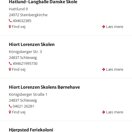
Hatlund-Langballe Danske Skole
Hattlund 9
24972 Steinbergkirche
494632385
Find vej
Læs mere
Hiort Lorenzen Skolen
Königsberger Str. 3
24837 Schleswig
494621995730
Find vej
Læs mere
Hiort Lorenzen Skolens Børnehave
Königsberger Straße 1
24837 Schleswig
04621 26281
Find vej
Læs mere
Hjerpsted Feriekoloni