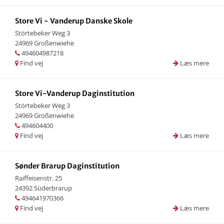
Store Vi - Vanderup Danske Skole
Störtebeker Weg 3
24969 Großenwiehe
494604987218
Find vej
Læs mere
Store Vi-Vanderup Daginstitution
Störtebeker Weg 3
24969 Großenwiehe
494604400
Find vej
Læs mere
Sønder Brarup Daginstitution
Raiffeisenstr. 25
24392 Süderbrarup
494641970366
Find vej
Læs mere