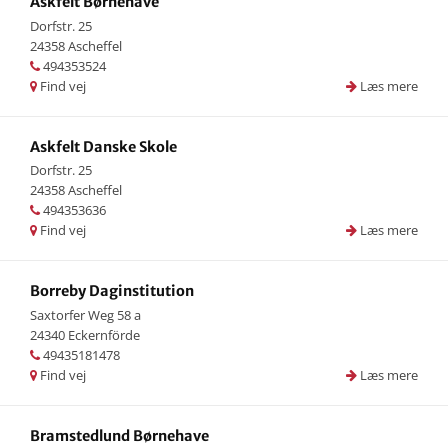
Askfelt Børnehave
Dorfstr. 25
24358 Ascheffel
494353524
Find vej
Læs mere
Askfelt Danske Skole
Dorfstr. 25
24358 Ascheffel
494353636
Find vej
Læs mere
Borreby Daginstitution
Saxtorfer Weg 58 a
24340 Eckernförde
49435181478
Find vej
Læs mere
Bramstedlund Børnehave