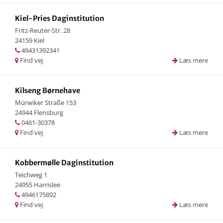
Kiel-Pries Daginstitution
Fritz-Reuter-Str. 28
24159 Kiel
49431392341
Find vej
Læs mere
Kilseng Børnehave
Mürwiker Straße 153
24944 Flensburg
0461-30378
Find vej
Læs mere
Kobbermølle Daginstitution
Teichweg 1
24955 Harrislee
4946175892
Find vej
Læs mere