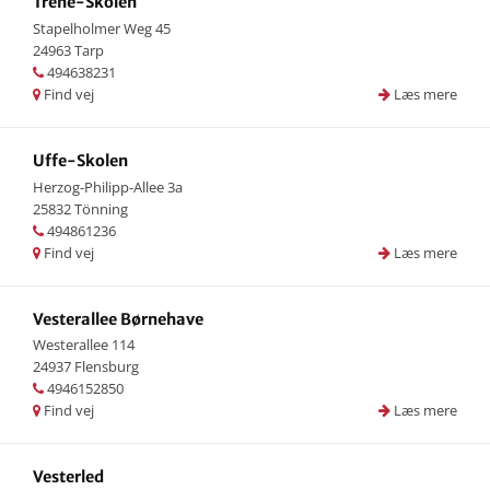
Trene-Skolen
Stapelholmer Weg 45
24963 Tarp
494638231
Find vej
Læs mere
Uffe-Skolen
Herzog-Philipp-Allee 3a
25832 Tönning
494861236
Find vej
Læs mere
Vesterallee Børnehave
Westerallee 114
24937 Flensburg
4946152850
Find vej
Læs mere
Vesterled