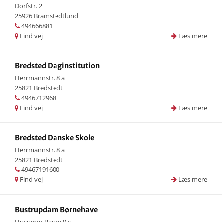
Dorfstr. 2
25926 Bramstedtlund
494666881
Find vej
Læs mere
Bredsted Daginstitution
Herrmannstr. 8 a
25821 Bredstedt
4946712968
Find vej
Læs mere
Bredsted Danske Skole
Herrmannstr. 8 a
25821 Bredstedt
49467191600
Find vej
Læs mere
Bustrupdam Børnehave
Husumer Baum 9 c