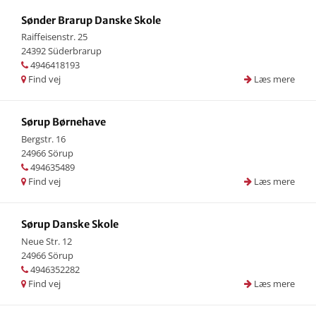
Sønder Brarup Danske Skole
Raiffeisenstr. 25
24392 Süderbrarup
4946418193
Find vej
Læs mere
Sørup Børnehave
Bergstr. 16
24966 Sörup
494635489
Find vej
Læs mere
Sørup Danske Skole
Neue Str. 12
24966 Sörup
4946352282
Find vej
Læs mere