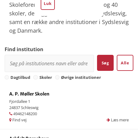
Luk
Skoleforeningen driver 54 dagtilbud og 40
skoler, der ligger fordelt over hele Sydslesvig,
samt en række andre institutioner i Sydslesvig
og Danmark.
Find institution
Søg
Alle
Dagtilbud
Skoler
Øvrige institutioner
A. P. Møller Skolen
Fjordallee 1
24837 Schleswig
49462148200
Find vej
Læs mere