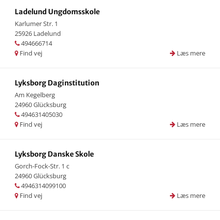
Ladelund Ungdomsskole
Karlumer Str. 1
25926 Ladelund
494666714
Find vej
Læs mere
Lyksborg Daginstitution
Am Kegelberg
24960 Glücksburg
494631405030
Find vej
Læs mere
Lyksborg Danske Skole
Gorch-Fock-Str. 1 c
24960 Glücksburg
4946314099100
Find vej
Læs mere