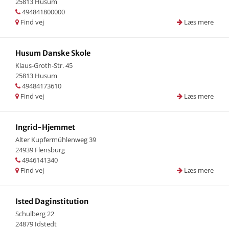
25813 Husum
494841800000
Find vej
Læs mere
Husum Danske Skole
Klaus-Groth-Str. 45
25813 Husum
49484173610
Find vej
Læs mere
Ingrid-Hjemmet
Alter Kupfermühlenweg 39
24939 Flensburg
4946141340
Find vej
Læs mere
Isted Daginstitution
Schulberg 22
24879 Idstedt