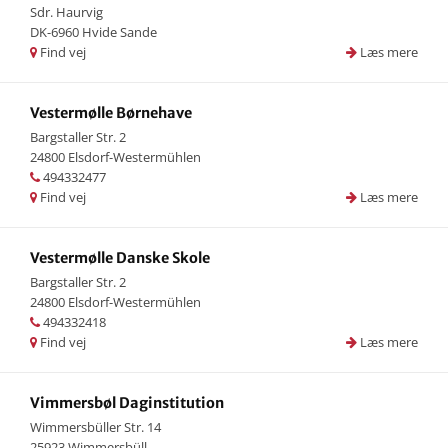
Sdr. Haurvig
DK-6960 Hvide Sande
Find vej
Læs mere
Vestermølle Børnehave
Bargstaller Str. 2
24800 Elsdorf-Westermühlen
494332477
Find vej
Læs mere
Vestermølle Danske Skole
Bargstaller Str. 2
24800 Elsdorf-Westermühlen
494332418
Find vej
Læs mere
Vimmersbøl Daginstitution
Wimmersbüller Str. 14
25923 Wimmersbüll