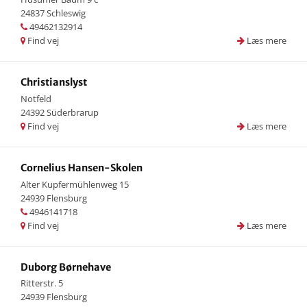
24837 Schleswig
49462132914
Find vej
Læs mere
Christianslyst
Notfeld
24392 Süderbrarup
Find vej
Læs mere
Cornelius Hansen-Skolen
Alter Kupfermühlenweg 15
24939 Flensburg
4946141718
Find vej
Læs mere
Duborg Børnehave
Ritterstr. 5
24939 Flensburg