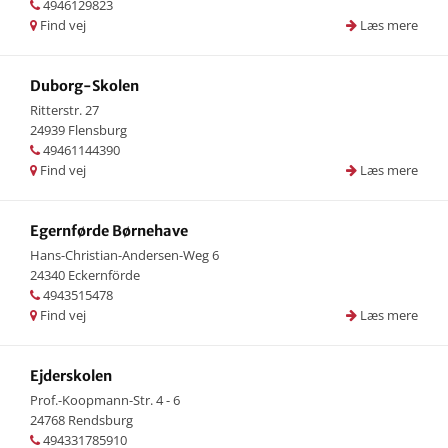
4946129823
Find vej
Læs mere
Duborg-Skolen
Ritterstr. 27
24939 Flensburg
49461144390
Find vej
Læs mere
Egernførde Børnehave
Hans-Christian-Andersen-Weg 6
24340 Eckernförde
4943515478
Find vej
Læs mere
Ejderskolen
Prof.-Koopmann-Str. 4 - 6
24768 Rendsburg
494331785910