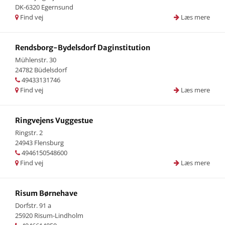
DK-6320 Egernsund
Find vej
Læs mere
Rendsborg-Bydelsdorf Daginstitution
Mühlenstr. 30
24782 Büdelsdorf
49433131746
Find vej
Læs mere
Ringvejens Vuggestue
Ringstr. 2
24943 Flensburg
4946150548600
Find vej
Læs mere
Risum Børnehave
Dorfstr. 91 a
25920 Risum-Lindholm