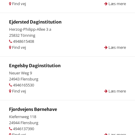
Find vej
Læs mere
Ejdersted Daginstitution
Herzog-Philipp-Allee 3 a
25832 Tönning
4948615408
Find vej
Læs mere
Engelsby Daginstitution
Neuer Weg 9
24943 Flensburg
4946165530
Find vej
Læs mere
Fjordvejens Børnehave
Kiefernweg 118
24944 Flensburg
4946137390
Find vej
Læs mere