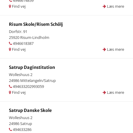
4946614859
Find vej
Læs mere
Risum Skole/Risem Schölj
Dorfstr. 91
25920 Risum-Lindholm
4946618387
Find vej
Læs mere
Satrup Daginstitution
Wolleshuus 2
24986 Mittelangeln/Satrup
494633202993059
Find vej
Læs mere
Satrup Danske Skole
Wolleshuus 2
24986 Satrup
494633286