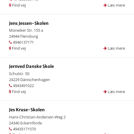
Find vej
Læs mere
Jens Jessen-Skolen
Mürwiker Str. 155 a
24944 Flensburg
4946137171
Find vej
Læs mere
Jernved Danske Skole
Schulstr. 50
24229 Dänischenhagen
4943491022
Find vej
Læs mere
Jes Kruse-Skolen
Hans-Christian-Andersen-Weg 2
24340 Eckernförde
49435171570