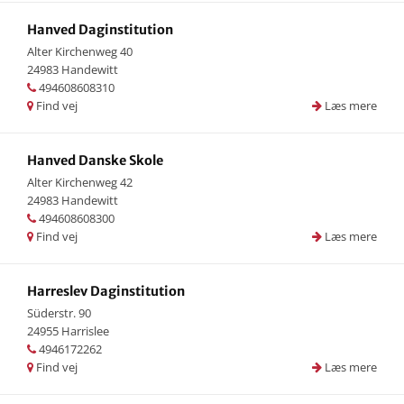
Hanved Daginstitution
Alter Kirchenweg 40
24983 Handewitt
494608608310
Find vej
Læs mere
Hanved Danske Skole
Alter Kirchenweg 42
24983 Handewitt
494608608300
Find vej
Læs mere
Harreslev Daginstitution
Süderstr. 90
24955 Harrislee
4946172262
Find vej
Læs mere