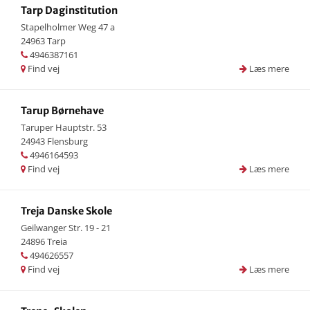
Tarp Daginstitution
Stapelholmer Weg 47 a
24963 Tarp
4946387161
Find vej
Læs mere
Tarup Børnehave
Taruper Hauptstr. 53
24943 Flensburg
4946164593
Find vej
Læs mere
Treja Danske Skole
Geilwanger Str. 19 - 21
24896 Treia
494626557
Find vej
Læs mere