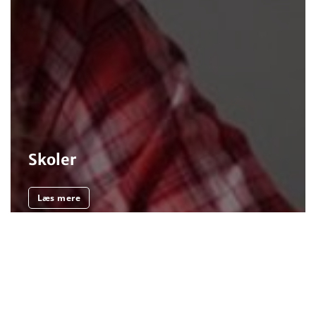
Skoler
Læs mere
Scroll
to
top
Om Skoleforeningen
Om foreningen