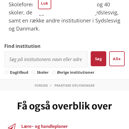
Luk
Skoleforeningen driver 54 dagtilbud og 40
skoler, der ligger fordelt over hele Sydslesvig,
samt en række andre institutioner i Sydslesvig
og Danmark.
Find institution
Søg
Alle
Dagtilbud
Skoler
Øvrige institutioner
FORSIDE
PRAKTISKE OPLYSNINGER
Få også overblik over
Lære- og handleplaner